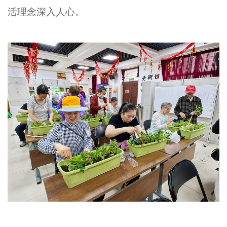
活理念深入人心。
文明评论
北京宣传文化引导基金
宣传思想文化人才
专题
+
资料库