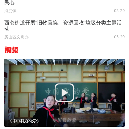
民心
海淀镇
05-29
西潞街道开展“旧物置换、资源回收”垃圾分类主题活
动
房山区文明办
05-29
视频
《中国我的爱》