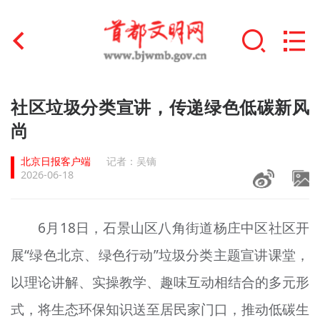
首页
社区垃圾分类宣讲，传递绿色低碳新风
+
尚
文明创建
北京日报客户端
记者：吴镝
文明实践
2026-06-18
+
文明培育
6月18日，石景山区八角街道杨庄中区社区开
未成年人思想道德建设
展“绿色北京、绿色行动”垃圾分类主题宣讲课堂，
+
榜样人物
以理论讲解、实操教学、趣味互动相结合的多元形
身边好人
式，将生态环保知识送至居民家门口，推动低碳生