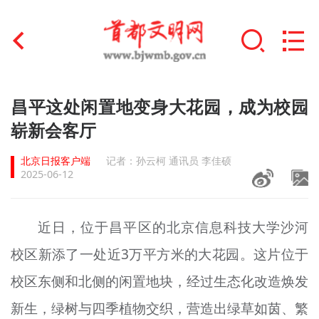
首页
昌平这处闲置地变身大花园，成为校园
+
崭新会客厅
文明创建
北京日报客户端
记者：孙云柯 通讯员 李佳硕
文明实践
2025-06-12
+
文明培育
近日，位于昌平区的北京信息科技大学沙河
未成年人思想道德建设
校区新添了一处近3万平方米的大花园。这片位于
+
榜样人物
校区东侧和北侧的闲置地块，经过生态化改造焕发
身边好人
新生，绿树与四季植物交织，营造出绿草如茵、繁