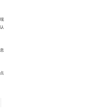
现
来认
信息
，点