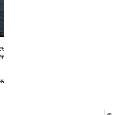
托
守
到实