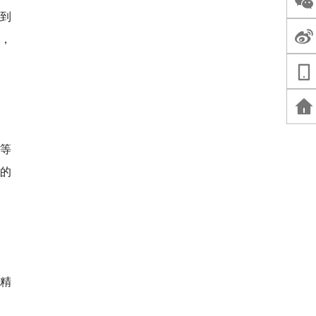
做到
，
等
”的
精