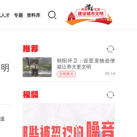
化人才
专题
资料库
推荐
朝阳环卫：设置宠物拾便
文明
箱让养犬更文明
05-14
文明养犬
视频
街道