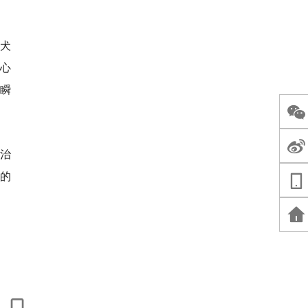
遛犬
心
瞬
治
彩的