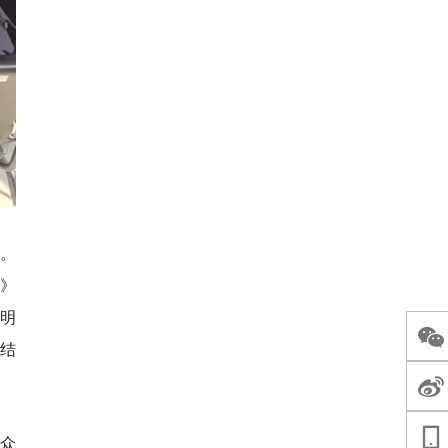
神。
求》
明
结
群众