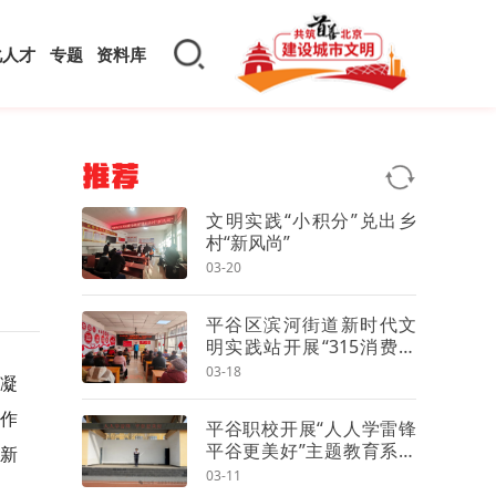
化人才
专题
资料库
推荐
文明实践“小积分”兑出乡
村“新风尚”
03-20
平谷区滨河街道新时代文
明实践站开展“315消费者
权益日”普法宣传活动
03-18
，凝
作
平谷职校开展“人人学雷锋
平谷更美好”主题教育系列
动新
活动
03-11