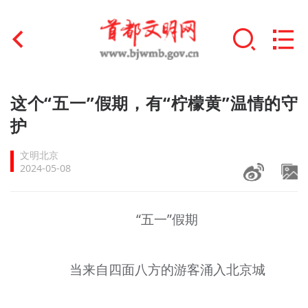
首页
这个“五一”假期，有“柠檬黄”温情的守
+
护
文明创建
文明北京
文明实践
2024-05-08
+
文明培育
“五一”假期
未成年人思想道德建设
+
榜样人物
当来自四面八方的游客涌入北京城
身边好人