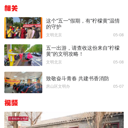
相关
这个“五一”假期，有“柠檬黄”温情
的守护
文明北京
05-08
五一出游，请查收这份来自“柠檬
黄”的文明攻略！
文明北京
05-08
致敬奋斗青春 共建书香消防
房山区文明办
05-07
视频