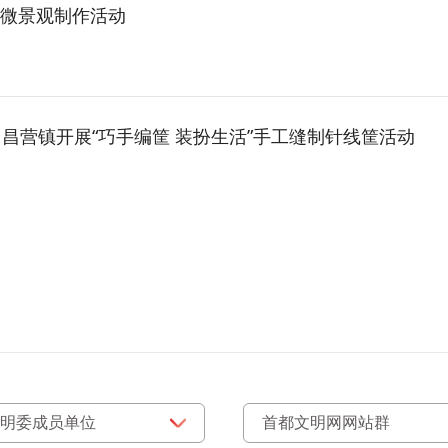
及微景观制作活动
昌营镇开展“巧手编筐 装扮生活”手工缝制针线筐活动