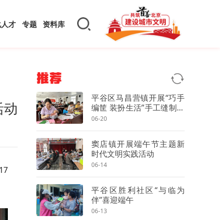
化人才
专题
资料库
推荐
平谷区马昌营镇开展“巧手
活动
编筐 装扮生活”手工缝制针
线筐活动
06-20
窦店镇开展端午节主题新
时代文明实践活动
06-14
17
平谷区胜利社区“与临为
伴”喜迎端午
06-13