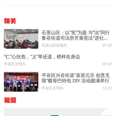
相关
石景山区：以“宪”为题 与“法”同行
鲁谷街道司法所开展宪法“进社
区”主题活动
石景山区创城办
01-07
“仁”心扶危，“义”举还遗，榜样在身边
平谷区文明办
01-07
平谷区兴谷街道“喜迎元旦 创意无
限”蝶骨巴特包 DIY 活动圆满举行
平谷区文明办
12-31
视频