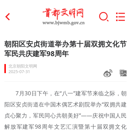
首页
朝阳区安贞街道举办第十届双拥文化节
+
军民共庆建军98周年
文明创建
北京朝阳文明网
文明实践
2025-07-31
+
文明培育
7月30日下午，在“八一”建军节来临之际，朝
未成年人思想道德建设
阳区安贞街道在中国木偶艺术剧院举办“双拥共建
+
榜样人物
贞心聚力，军民同心共朝美好”——庆祝中国人民
身边好人
解放军建军98周年文艺汇演暨第十届双拥文化