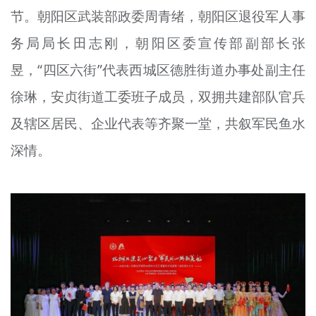
节。朝阳区武装部政委周青绪，朝阳区退役军人事
文明评论
务局局长田志刚，朝阳区委宣传部副部长张
北京宣传文化引导基金
昱，“四区六街”代表西城区德胜街道办事处副主任
宣传思想文化人才
徐琳，安贞街道工委班子成员，双拥共建部队官兵
专题
及辖区居民、企业代表等齐聚一堂，共叙军民鱼水
+
深情。
资料库