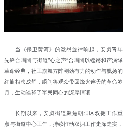
当《保卫黄河》的激昂旋律响起，安贞青年
先锋合唱团与街道“心之声”合唱团以铿锵和声演绎
革命经典，社工旗舞方阵刚劲有力的动作与飘扬的
红旗相映成辉，瞬间将观众带回烽火连天的革命岁
月，生动诠释了军民同心的深厚情谊。
长期以来，安贞街道聚焦朝阳区双拥工作重
点与街道中心工作，持续推动双拥工作走深走实，