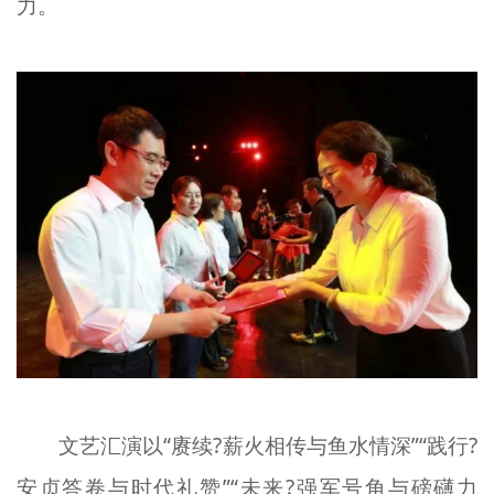
力。
文艺汇演以“赓续?薪火相传与鱼水情深”“践行?
安贞答卷与时代礼赞”“未来?强军号角与磅礴力