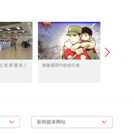
过老师窗前》
致敬暴雨中的逆行者
铲车侠洪水