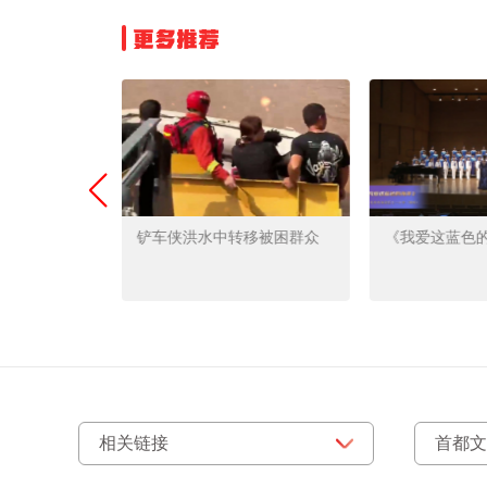
更多推荐
行者
铲车侠洪水中转移被困群众
《我爱这蓝色