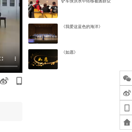
铲车侠洪水中转移被困群众
《我爱这蓝色的海洋》
《如愿》