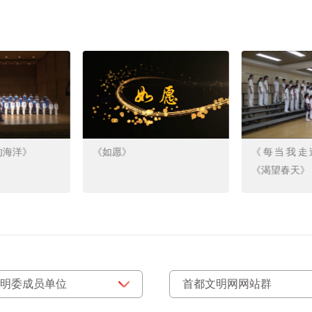
的海洋》
《如愿》
《每当我走
《渴望春天》