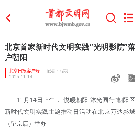
首页
北京首家新时代文明实践“光明影院”落
+
户朝阳
文明创建
北京日报客户端
记者：程功
文明实践
2025-11-14
+
文明培育
11月14日上午，“
悦暖
朝阳
沐光
同行”朝阳区
未成年人思想道德建设
新时代文明实践主题推动日活动在北京万达影城
+
榜样人物
（望京店）举办。
身边好人