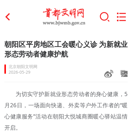
首页
朝阳区平房地区工会暖心义诊 为新就业
+
形态劳动者健康护航
文明创建
北京朝阳文明网
文明实践
2026-05-29
+
文明培育
为切实守护新就业形态劳动者的身心健康，5
未成年人思想道德建设
月26日，一场面向快递、外卖等户外工作者的“暖
+
榜样人物
心健康服务”活动在朝阳大悦城商圈暖心驿站温情
身边好人
开启。