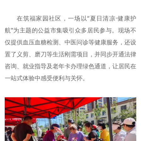
文明评论
在筑福家园社区，一场以“夏日清凉·健康护
北京宣传文化引导基金
航”为主题的公益市集吸引众多居民参与。现场不
宣传思想文化人才
仅提供血压血糖检测、中医问诊等健康服务，还设
专题
置了义剪、磨刀等生活刚需项目，并同步开通法律
+
咨询、就业指导及老年卡办理绿色通道，让居民在
资料库
一站式体验中感受便利与关怀。