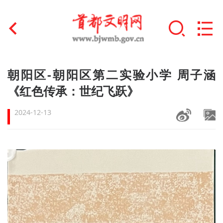
首页
朝阳区-朝阳区第二实验小学 周子涵
+
《红色传承：世纪飞跃》
文明创建
2024-12-13
文明实践
+
文明培育
未成年人思想道德建设
+
榜样人物
身边好人