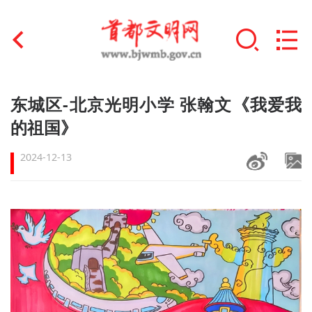
首页
东城区-北京光明小学 张翰文《我爱我
+
的祖国》
文明创建
2024-12-13
文明实践
+
文明培育
未成年人思想道德建设
+
榜样人物
身边好人