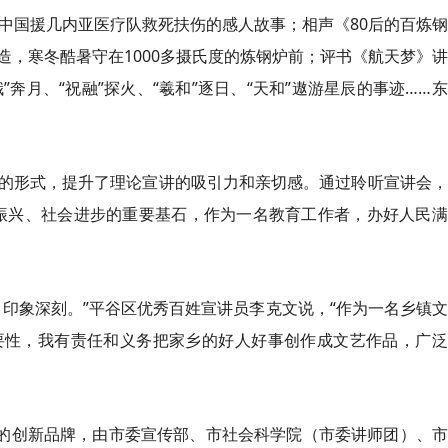
批中国援几内亚医疗队救死扶伤的感人故事；相声《80后的百炼
，寒冬酷暑守在1000多摄氏度的炼钢炉前；评书《航天梦》
”奔月、“祝融”探火、“羲和”逐日、“天和”遨游星辰的事迹……
的形式，提升了理论宣讲的吸引力和亲切感。通过聆听宣讲会，
振兴、社会进步的重要基石，作为一名教育工作者，办好人民满
，印象深刻。”平谷区优秀百姓宣讲员李克文说，“作为一名乡镇
要性，我有责任和义务把家乡的好人好事创作成文艺作品，广泛
作的创新品牌，由市委宣传部、市社会科学院（市委讲师团）、