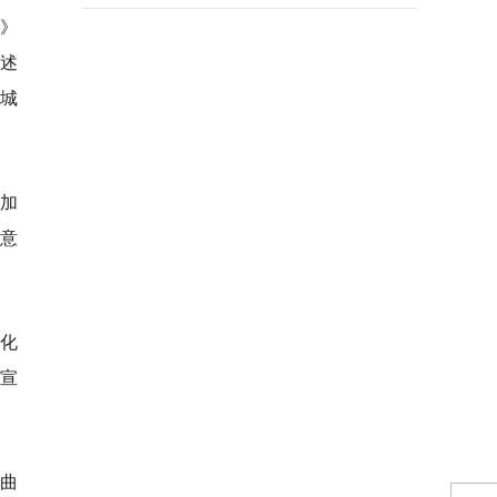
钢》
讲述
东城
加
意
文化
宣
市曲