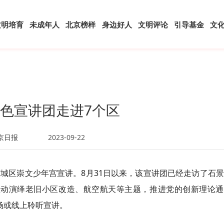
文明培育
未成年人
北京榜样
身边好人
文明评论
引导基金
文
特色宣讲团走进7个区
京日报
2023-09-22
进东城区崇文少年宫宣讲。8月31日以来，该宣讲团已经走访了石
生动演绎老旧小区改造、航空航天等主题，推进党的创新理论通
场或线上聆听宣讲。