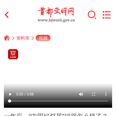
首页
视频
资料库
+
文明创建
文明实践
+
文明培育
未成年人思想道德建设
+
榜样人物
身边好人
一年后，“中国好邻居”过得怎么样了？