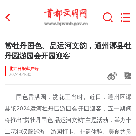
首页
赏牡丹国色、品运河文韵，通州漷县牡
+
丹园游园会开园迎客
文明创建
北京日报客户端
文明实践
2024-04-30
+
文明培育
国色香满园，赏花正当时。近日，通州区漷
未成年人思想道德建设
县镇2024运河牡丹园游园会开园迎客，五一期间
+
榜样人物
将推出“赏牡丹国色 品运河文韵”主题活动，举办十
身边好人
二花神汉服巡游、游园打卡、非遗体验、美食共赏