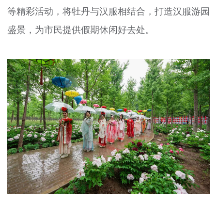
等精彩活动，将牡丹与汉服相结合，打造汉服游园
文明评论
盛景，为市民提供假期休闲好去处。
北京宣传文化引导基金
宣传思想文化人才
专题
+
资料库