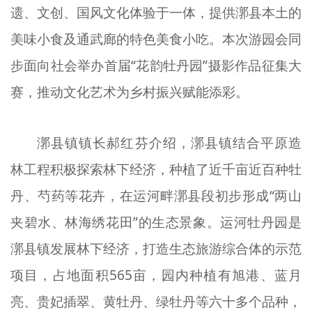
遗、文创、国风文化体验于一体，提供漷县本土的
美味小食及通武廊的特色美食小吃。本次游园会同
步面向社会举办首届“花韵牡丹园”摄影作品征集大
赛，推动文化艺术为乡村振兴赋能添彩。
漷县镇镇长郝红芬介绍，漷县镇结合平原造
林工程积极探索林下经济，种植了近千亩近百种牡
丹、芍药等花卉，在运河畔漷县段初步形成“两山
夹碧水、林海绣花田”的生态景象。运河牡丹园是
漷县镇发展林下经济，打造生态旅游综合体的示范
项目，占地面积565亩，园内种植有旭港、蓝月
亮、贵妃插翠、黄牡丹、绿牡丹等六十多个品种，