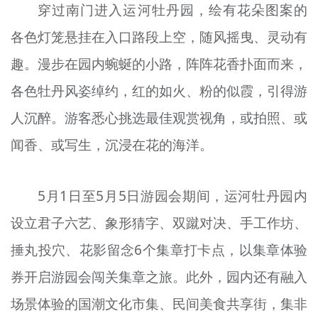
穿过南门进入运河牡丹园，绘有花朵图案的
各色灯笼悬挂在入口路段上空，随风摇曳、灵动有
趣。漫步在园内蜿蜒的小路，阵阵花香扑面而来，
各色牡丹风姿绰约，红的如火、粉的似霞，引得游
人沉醉。游客悉心挑选最佳观赏视角，或拍照、或
闻香、或写生，沉浸在花的海洋。
5月1日至5月5日游园会期间，运河牡丹园内
设立君子六艺、象形猜字、双蹴对决、手工作坊、
捶丸投穴、花影留念6个集章打卡点，以集章体验
券开启游园会闯关集章之旅。此外，园内还有融入
场景体验的国潮文化市集、民间美食共享街，集非