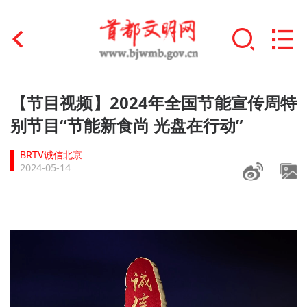
首页
【节目视频】2024年全国节能宣传周特
+
别节目“节能新食尚 光盘在行动”
文明创建
BRTV诚信北京
文明实践
2024-05-14
+
文明培育
未成年人思想道德建设
+
榜样人物
身边好人