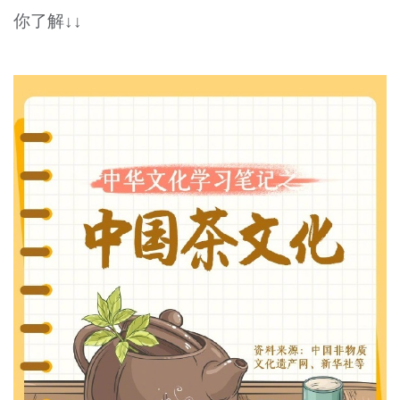
你了解↓↓
文明评论
北京宣传文化引导基金
宣传思想文化人才
专题
+
资料库