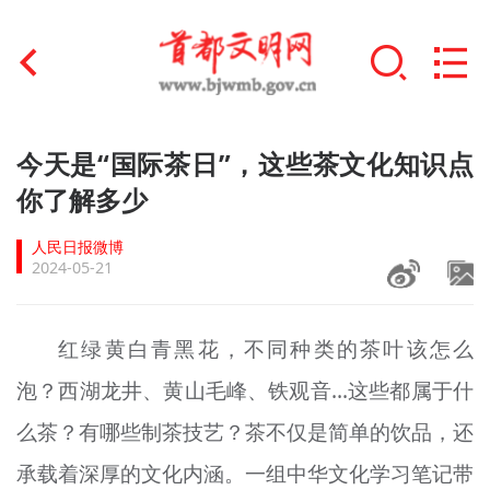
首页
今天是“国际茶日”，这些茶文化知识点
+
你了解多少
文明创建
人民日报微博
文明实践
2024-05-21
+
文明培育
红绿黄白
青
黑花，不同种类的茶叶该怎么
未成年人思想道德建设
泡？西湖龙井、黄山毛峰、铁观音…这些都属于什
+
榜样人物
么茶？有哪些制茶技艺？茶不仅是简单的饮品，还
身边好人
承载着深厚的文化内涵。一组中华文化
学习
笔记带