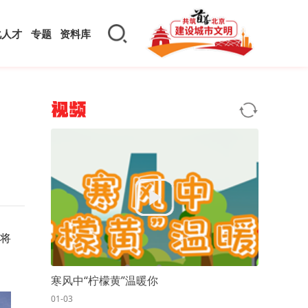
化人才
专题
资料库
视频
后将
寒风中“柠檬黄”温暖你
01-03