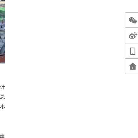
设计
总
式小
建