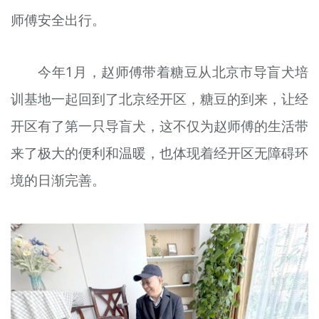
文明评论
师傅安全出行。
北京宣传文化引导基金
今年1月，赵师傅带着糖豆从北京市导盲犬培
宣传思想文化人才
训基地一起回到了北京经开区，糖豆的到来，让经
专题
开区有了第一只导盲犬，这不仅为赵师傅的生活带
+
来了极大的便利和温暖，也体现着经开区无障碍环
资料库
境的日渐完善。