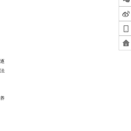
逐
法
养