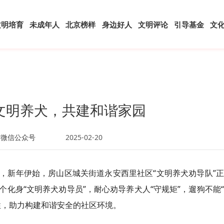
文明培育
未成年人
北京榜样
身边好人
文明评论
引导基金
文
文明养犬，共建和谐家园
京微信公众号
2025-02-20
，新年伊始，房山区城关街道永安西里社区“文明养犬劝导队”
化身“文明养犬劝导员”，耐心劝导养犬人“守规矩”，遛狗不能
性，助力构建和谐安全的社区环境。