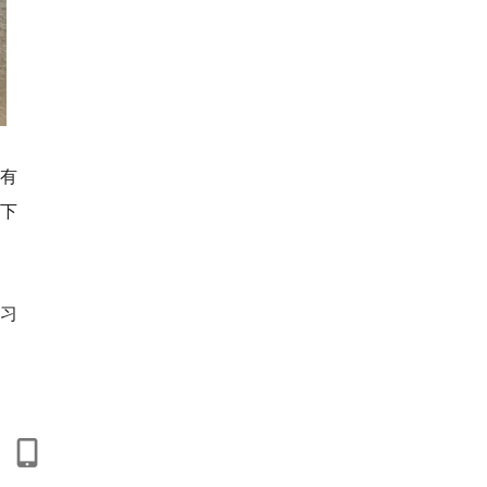
有
下
习