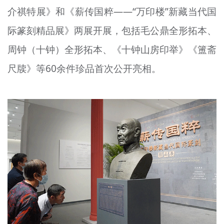
介祺特展》和《薪传国粹——“万印楼”新藏当代国
文明评论
际篆刻精品展》两展开展，包括毛公鼎全形拓本、
北京宣传文化引导基金
周钟（十钟）全形拓本、《十钟山房印举》《簠斋
宣传思想文化人才
尺牍》等60余件珍品首次公开亮相。
专题
+
资料库