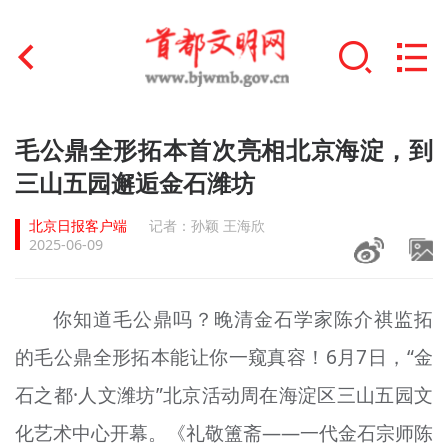
首页
毛公鼎全形拓本首次亮相北京海淀，到
+
三山五园邂逅金石潍坊
文明创建
北京日报客户端
记者：孙颖 王海欣
文明实践
2025-06-09
+
文明培育
你知道毛公鼎吗？晚清金石学家陈介祺监拓
未成年人思想道德建设
的毛公鼎全形拓本能让你一窥真容！6月7日，“金
+
榜样人物
石之都·人文潍坊”北京活动周在海淀区三山五园文
身边好人
化艺术中心开幕。《礼敬簠斋——一代金石宗师陈