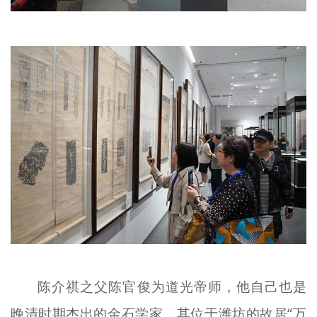
陈介祺之父陈官俊为道光帝师，他自己也是
晚清时期杰出的金石学家，其位于潍坊的故居“万