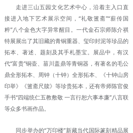
走进三山五园文化艺术中心，沿着主入口直
接进入地下艺术展示空间，“礼敬簠斋”“薪传国
粹”八个金色大字异常醒目。一代金石宗师陈介祺
特展展出了其旧藏的青铜重器、玺印封泥等珍品的
拓本、著述、题刻及其手札墨宝。展品中，有汉
代“富贵”铜壶、菑川盖鼎等青铜器，有著名的毛公
鼎全形拓本、周钟（十钟）全形拓本、《十钟山房
印举》《簠斋尺牍》等珍贵拓本，还有帝师陈官俊
手书“四端统仁五教敷敬 一言行恕六事本廉”八言联
等众多书画作品。
同步举办的“万印楼”新藏当代国际篆刻精品展