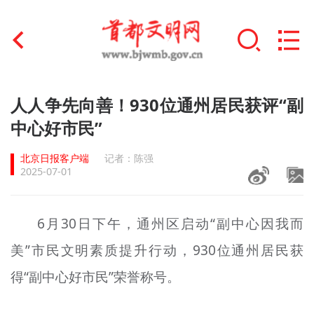
首页
人人争先向善！930位通州居民获评“副
+
中心好市民”
文明创建
北京日报客户端
记者：陈强
文明实践
2025-07-01
+
文明培育
6月30日下午，通州区启动“副中心因我而
未成年人思想道德建设
美”市民文明素质提升行动，930位通州居民获
+
榜样人物
得“副中心好市民”荣誉称号。
身边好人