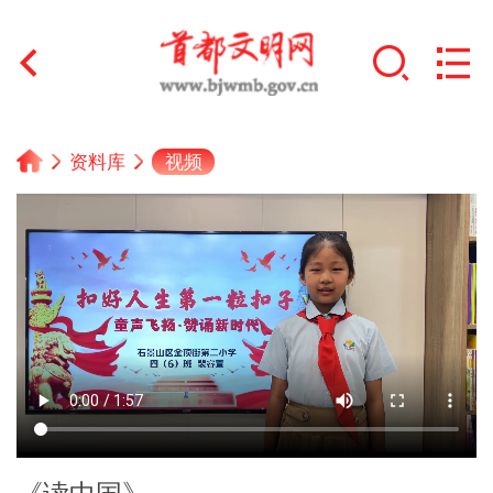
首页
视频
资料库
+
文明创建
文明实践
+
文明培育
未成年人思想道德建设
+
榜样人物
身边好人
《读中国》