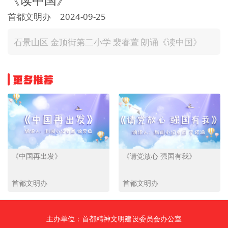
文明评论
首都文明办
2024-09-25
北京宣传文化引导基金
石景山区 金顶街第二小学 裴睿萱 朗诵《读中国》
宣传思想文化人才
更多推荐
专题
+
资料库
《中国再出发》
《请党放心 强国有我》
首都文明办
首都文明办
主办单位：首都精神文明建设委员会办公室