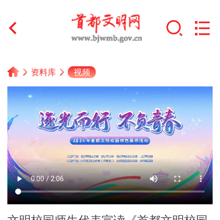
首页
视频
资料库
+
文明创建
文明实践
+
文明培育
未成年人思想道德建设
+
榜样人物
身边好人
文明校园师生代表宣读《首都文明校园