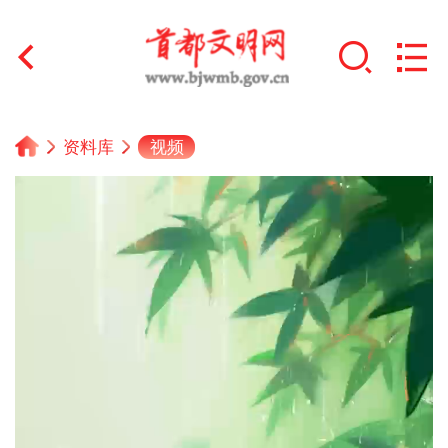
首页
视频
资料库
+
文明创建
文明实践
+
文明培育
未成年人思想道德建设
+
榜样人物
身边好人