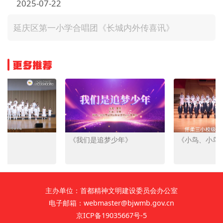
2025-07-22
文明评论
延庆区第一小学合唱团《长城内外传喜讯》
北京宣传文化引导基金
宣传思想文化人才
更多推荐
专题
+
资料库
《我们是追梦少年》
《小鸟、小鸟》
主办单位：首都精神文明建设委员会办公室
电子邮箱：webmaster@bjwmb.gov.cn
京ICP备19035667号-5