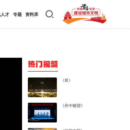
化人才
专题
资料库
热门视频
《草》
《舟中晓望》