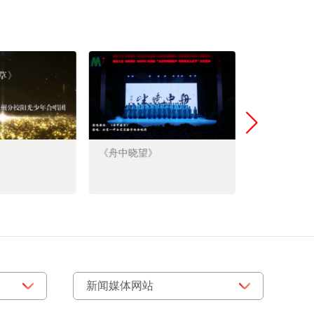
《舟中晓望》
《祖国有我