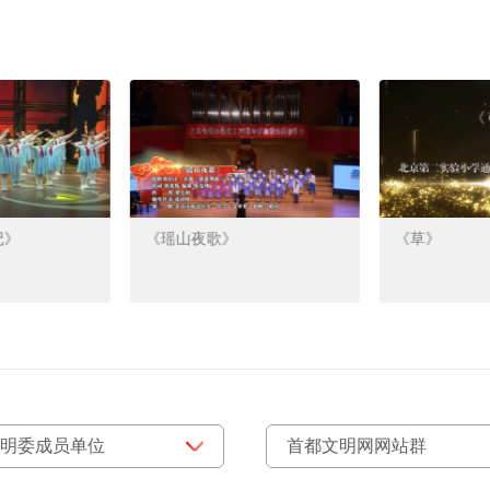
记》
《瑶山夜歌》
《草》