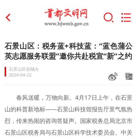
首页
石景山区：税务蓝+科技蓝：“蓝色蒲公
+
英志愿服务联盟”邀你共赴税宣“新”之约
文明创建
石景山区创城办
文明实践
2024-04-22
+
文明培育
春风送暖，万物向新。4月17日上午，在石景
未成年人思想道德建设
山的科普新地标——石景山科技馆报告厅里气氛热
+
榜样人物
烈，传来热闹的咨询答疑声。国家税务总局北京市
身边好人
石景山区税务局与石景山区科学技术委员会、中关