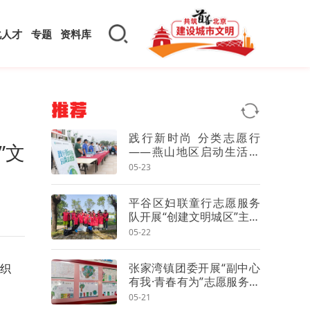
化人才
专题
资料库
推荐
践行新时尚 分类志愿行
”文
——燕山地区启动生活垃
圾分类宣传周
05-23
平谷区妇联童行志愿服务
队开展“创建文明城区”主题
志愿活动
05-22
张家湾镇团委开展“副中心
组织
有我·青春有为”志愿服务活
动
05-21