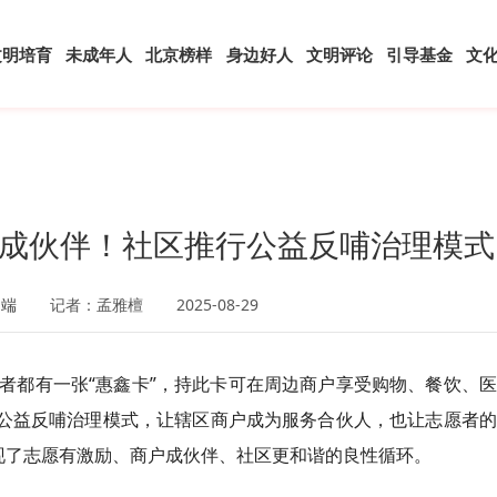
文明培育
未成年人
北京榜样
身边好人
文明评论
引导基金
文
成伙伴！社区推行公益反哺治理模式
户端
记者：孟雅檀
2025-08-29
者都有一张“惠鑫
卡
”，持此卡可在周边商户享受购物、餐饮、
的公益反哺治理模式，让辖区商户成为服务合伙人，也让志愿者
现了志愿有激励、商户成伙伴、社区更和谐的良性循环。