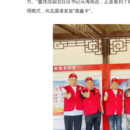
力。”
鑫兆佳
园北社区
书记
马海燕说，正是看到了商
理模式，向志愿者发放“惠鑫
卡
”。