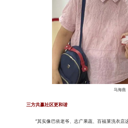
马海燕
三方共赢社区更和谐
“其实像巴依老爷、志广果蔬、
百
福
莱
洗衣店