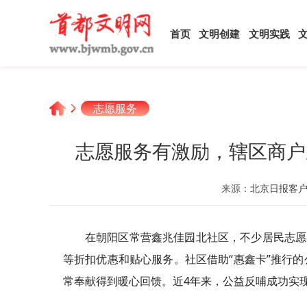
首页
文明创建
文明实践
志愿服务
志愿服务有激励，辖区商户
来源：
北京日报客
在朝阳区
常营鑫兆佳
园北社区，不少居民志愿
等折扣优惠和贴心服务。社区借助“惠鑫
卡
”推行
常奉献得到暖心回馈。近4年来，公益反哺成功实