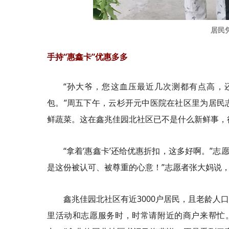
居民
手持“惠鑫
卡
”优惠多多
“孙大爷，您这血压最近几次测都有点高，
包。”周五下午，云杉开元中医院在社区里为居民
鲜蔬菜。这在
鑫兆佳
园北社区已不是什么新鲜事，
“拿着‘惠鑫
卡
’还给优惠折扣，这多好啊。”志愿
是这份被认可、被尊重的心意！”志愿者张大妈说
鑫兆佳
园北社区有近3000户居民，
且
老龄人口
里活动和志愿服务时，时常请附近的商户来帮忙