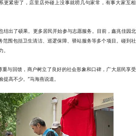
系更紧密了，店里店外碰上没事就唠几句家常，有事大家互相
式也结出了硕果。更多居民开始参与志愿服务。目前，
鑫兆佳
园北
务范围包括卫生清洁、巡逻保障、驿站服务等多个项目。碰到社
力。
尊重与回馈，商户树立了良好的社会形象和口碑，广大居民享受
验提高不少。”马海燕说道。