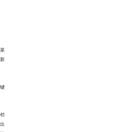
菜
新
关键
。
邻
出