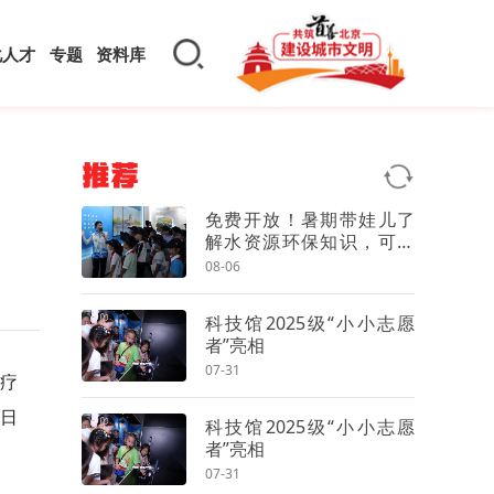
化人才
专题
资料库
推荐
免费开放！暑期带娃儿了
解水资源环保知识，可来
这里
08-06
科技馆2025级“小小志愿
者”亮相
07-31
医疗
的日
科技馆2025级“小小志愿
者”亮相
07-31