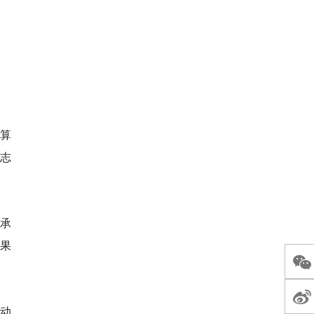
算
志
承
、果
动