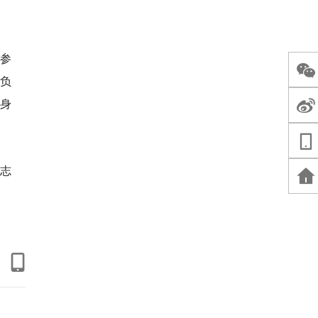
参
班负
身
的志