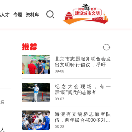
化人才
专题
资料库
推荐
北京市志愿服务联合会发
出文明骑行倡议，呼吁市
民做“文明合伙人”
09-08
纪念大会现场，有一
群“听”阅兵的志愿者
09-03
7名
海淀有支鹊桥志愿者队
伍，两年撮合4000多对青
年牵手
08-28
非人