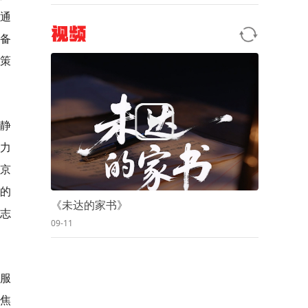
表通
视频
备
策
静
力
京
的
《未达的家书》
志
09-11
愿服
焦