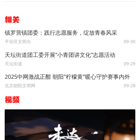
相关
镇罗营镇团委：践行志愿服务，绽放青春风采
平谷区文明办
09-30
天坛街道团工委开展“小青团讲文化”志愿活动
天坛街道
09-29
2025中网激战正酣 朝阳"柠檬黄"暖心守护赛事内外
北京朝阳文明网
09-28
视频