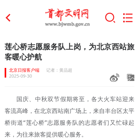
首页
莲心桥志愿服务队上岗，为北京西站旅
+
客暖心护航
文明创建
北京日报客户端
记者：黄品超
文明实践
2025-09-30
+
文明培育
国庆、中秋双节假期将至，各大火车站迎来
未成年人思想道德建设
客流高峰，在北京西站南广场上，来自丰台区太平
+
榜样人物
桥街道“莲心
桥
”志愿服务队的志愿者们又忙碌起
身边好人
来，为往来旅客提供暖心服务。