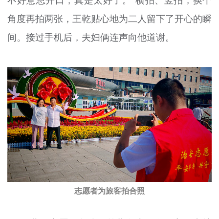
不好意思开口，真是太好了。”
横
拍、
竖拍
，换个
角度再拍两张，王
乾
贴心地为二人留下了开心的瞬
间。接过手机后，夫妇俩连声向他道谢。
志愿者为旅客拍合照