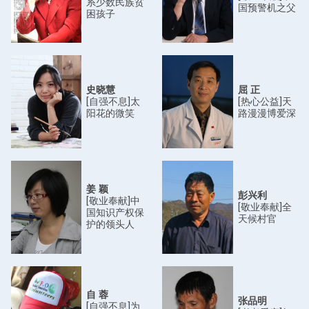
系少数民族贫
国预警机之父
困孩子
史晓慧
屈 正
[自强不息]太
[热心公益]天
阳花的微笑
路漫漫博爱深
姜 颖
彭兴利
[敬业奉献]中
[敬业奉献]全
国知识产权保
天候村官
护的领头人
自 蓉
张品明
[自强不息]为