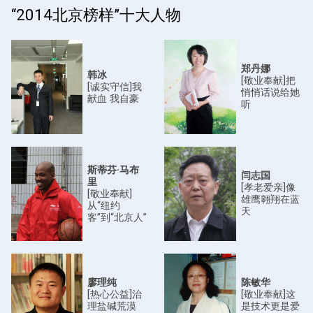
“2014北京榜样”十大人物
郑丹娜
韩冰
[敬业奉献]把
[诚实守信]我
悄悄话说给她
献血 我自豪
听
斯蒂芬·马布
闫志国
里
[孝老爱亲]像
[敬业奉献]
雄鹰翱翔在蓝
从“纽约
天
客”到“北京人”
廖理纯
陈敏华
[热心公益]治
[敬业奉献]这
理盐碱荒漠
是技术更是爱