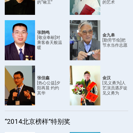
的“锹王”
的艺术
张鹊鸣
金九皋
[敬业奉献]对
[勤劳节俭]把
乘客春天般温
节水当作志愿
暖
张佳鑫
金汉
[热心公益]夕
[见义勇为]人
阳再晨 灼灼
艺演员遇歹徒
其华
见义勇为
“2014北京榜样”特别奖