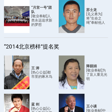
“月宫一号”团
苏士龙
队
[见义勇为]
[敬业奉献]人
将“生命之
类永远追求新
绳”奉献他人
的梦想
“2014北京榜样”提名奖
降丽娟
王 涛
[敬业奉献]为
[热心公益]都
了盲人重见光
市里的啄木鸟
明
蓝 剑
王小谟
[热心公益]心
[敬业奉献]中