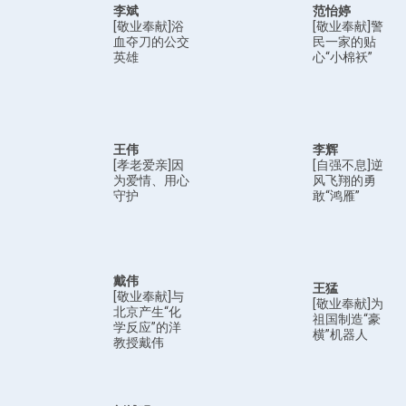
李斌
范怡婷
[敬业奉献]浴
[敬业奉献]警
血夺刀的公交
民一家的贴
英雄
心“小棉袄”
王伟
李辉
[孝老爱亲]因
[自强不息]逆
为爱情、用心
风飞翔的勇
守护
敢“鸿雁”
戴伟
王猛
[敬业奉献]与
[敬业奉献]为
北京产生“化
祖国制造“豪
学反应”的洋
横”机器人
教授戴伟