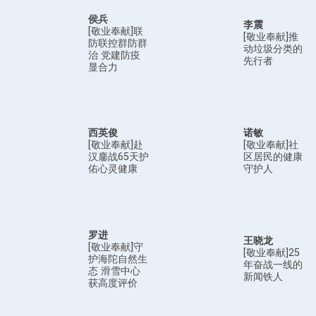
侯兵
李震
[敬业奉献]联
[敬业奉献]推
防联控群防群
动垃圾分类的
治 党建防疫
先行者
显合力
西英俊
诺敏
[敬业奉献]赴
[敬业奉献]社
汉鏖战65天护
区居民的健康
佑心灵健康
守护人
罗进
王晓龙
[敬业奉献]守
[敬业奉献]25
护海陀自然生
年奋战一线的
态 滑雪中心
新闻铁人
获高度评价