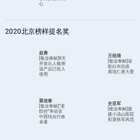
心
2020北京榜样提名奖
赵勇
王劲清
[敬业奉献]8天
[敬业奉献]讴
开发出人脸测
歌白衣抗疫
温产品已投入
展现仁者大爱
使用
梁连春
史亚军
[敬业奉献]“老
[敬业奉献]援
防控”率佑安
建小汤山医院
中西结合疗效
彰显铁军风范
卓著