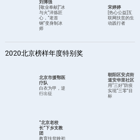
刘博强
[敬业奉献]“冰
宋婷婷
与火”淬炼匠
[热心公益]互
心，“老首
联网扶贫的生
钢”变身制冰
动践行者
师
2020北京榜样年度特别奖
朝阳区安贞街
北京市援鄂医
道安华里社区
疗队
用“三好”防疫
白衣为甲，逆
实现“三零”目
行出征
标
“北京老校
长”下乡支教
团
教育扶贫映初