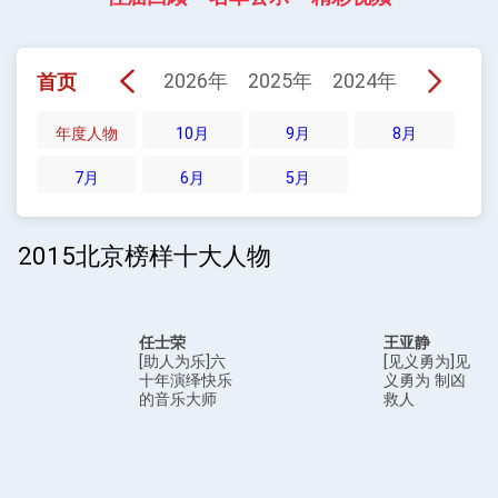
2026年
2025年
2024年
2023年
首页
年度人物
10月
9月
8月
7月
6月
5月
2015北京榜样十大人物
任士荣
王亚静
[助人为乐]六
[见义勇为]见
十年演绎快乐
义勇为 制凶
的音乐大师
救人