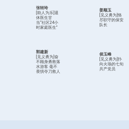
张转玲
姜顺玉
[助人为乐]退
[见义勇为]恪
休医生甘
尽职守的保安
当“社区24小
队长
时家庭医生”
郭建新
侯玉峰
[见义勇为]奋
[见义勇为]扑
不顾身勇救落
向火场的七旬
水游客 毫不
共产党员
畏惧夺刀救人