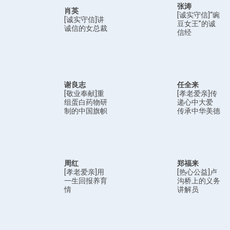
张涛
肖英
[诚实守信]“豌
[诚实守信]讲
豆女王”的诚
诚信的女总裁
信经
谢良志
任全来
[敬业奉献]重
[孝老爱亲]传
组蛋白药物研
递心中大爱
制的中国旗帜
传承中华美德
周红
郑福来
[孝老爱亲]用
[热心公益]卢
一生回报养育
沟桥上的义务
情
讲解员