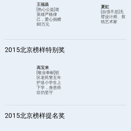
王福昌
夏虹
[热心公益]老
[自强不息]无
英雄严格律
臂设计师、剪
己，爱心捐赠
纸艺术家
80万元
2015北京榜样特别奖
高宝来
[敬业奉献]驻
区老民警五年
护送小学生上
下学，身患癌
症仍坚守
2015北京榜样提名奖