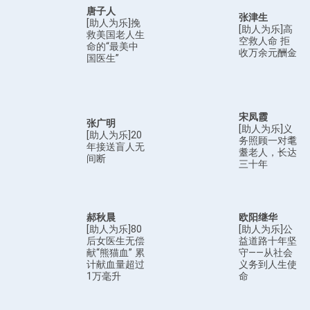
唐子人
张津生
[助人为乐]挽
[助人为乐]高
救美国老人生
空救人命 拒
命的“最美中
收万余元酬金
国医生”
宋凤霞
张广明
[助人为乐]义
[助人为乐]20
务照顾一对耄
年接送盲人无
耋老人，长达
间断
三十年
郝秋晨
欧阳继华
[助人为乐]80
[助人为乐]公
后女医生无偿
益道路十年坚
献“熊猫血” 累
守——从社会
计献血量超过
义务到人生使
1万毫升
命