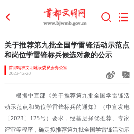
首页
关于推荐第九批全国学雷锋活动示范点
+
和岗位学雷锋标兵候选对象的公示
文明创建
首都精神文明建设委员会办公室
文明实践
2023-12-20
+
文明培育
根据中
宣
部《关于推荐第九批全国学雷锋活
未成年人思想道德建设
动示范点和岗位学雷锋标兵的通知》（中
宣
发电
+
榜样人物
〔2023〕125号）要求，经基层择优推荐、专家
身边好人
评审等程序，确定拟推荐第九批全国学雷锋活动示