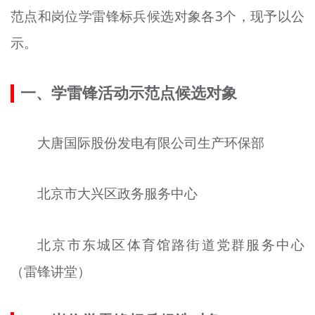
范点和岗位学雷锋标兵候选对象各3个，现予以公
文明评论
示。
北京宣传文化引导基金
宣传思想文化人才
一、学雷锋活动示范点候选对象
专题
大唐国际股份发电有限公司生产
环保部
+
资料库
北京市大兴区政务服务中心
北京市东城区体育馆路街道党群服务中心
（雷锋讲堂）