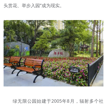
头赏花、举步入园”成为现实。
文明评论
北京宣传文化引导基金
宣传思想文化人才
专题
+
资料库
绿无限公园始建于2005年8月，辐射多个社