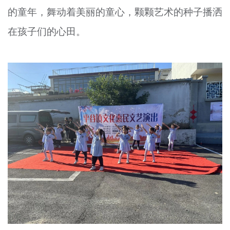
的童年，舞动着美丽的童心，颗颗艺术的种子播洒
文明评论
在孩子们的心田。
北京宣传文化引导基金
宣传思想文化人才
专题
+
资料库