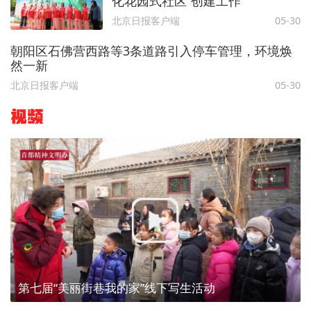
化花园式社区”创建工作
北京日报客户端
05-30
朝阳区石佛营西路等3条道路引入停车管理，环境焕
然一新
北京日报客户端
05-30
视频
第七届“美丽街巷我的家”线下写生活动