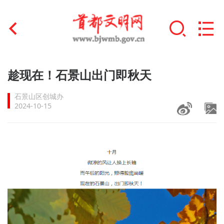
首页
趁现在！石景山出门即秋天
+
文明创建
石景山区创城办
2024-10-15
文明实践
+
文明培育
未成年人思想道德建设
+
榜样人物
身边好人