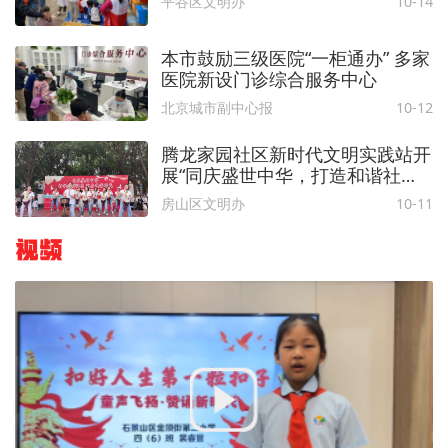
平谷区文明办
10-14
本市鼓励三级医院“一柜通办” 多家
医院新设门诊综合服务中心
北京城市副中心报
10-12
腾龙家园社区新时代文明实践站开
展“同庆盛世中华，打造和谐社
区，助力共富窦店” 迎国庆汇演活
房山区文明办
10-11
动
视频