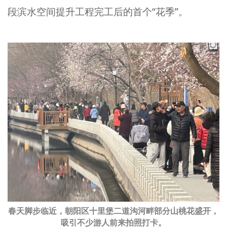
段滨水空间提升工程完工后的首个“花季”。
文明评论
北京宣传文化引导基金
宣传思想文化人才
专题
+
资料库
春天脚步临近，朝阳区十里堡二道沟河畔部分山桃花盛开，
吸引不少游人前来拍照打卡。