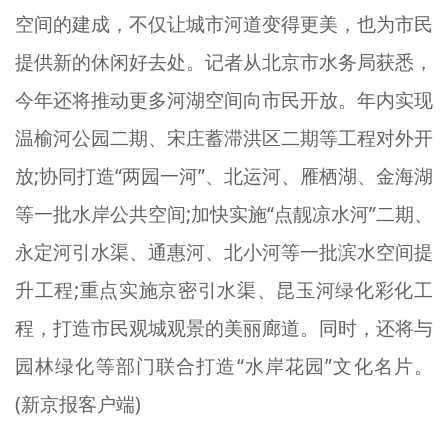
空间的建成，不仅让城市河道变得更美，也为市民
提供新的休闲好去处。记者从北京市水务局获悉，
今年还将推动更多河湖空间向市民开放。年内实现
温榆河公园二期、宋庄蓄滞洪区二期等工程对外开
放;协同打造“两园一河”、北运河、雁栖湖、金海湖
等一批水
岸
公共空间;加快实施“
点靓
凉水河”二期、
永定河引水渠、通惠河、北小河等一批滨水空间提
升工程;重点实施京密引水渠、昆玉河绿化彩化工
程，打造市民
观城
观景的美丽廊道。同时，还将与
园林绿化等部门联合打造“水岸花园”文化名片。
(新京报客户端)