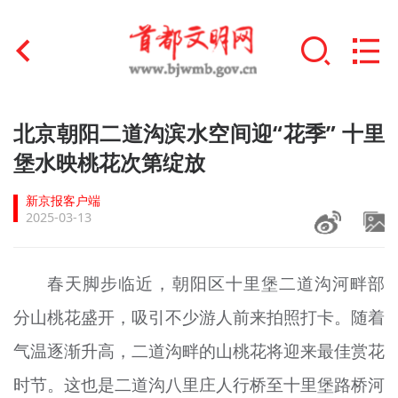
首页
北京朝阳二道沟滨水空间迎“花季” 十里
+
堡水映桃花次第绽放
文明创建
新京报客户端
文明实践
2025-03-13
+
文明培育
春天脚步临近，朝阳区十里堡二道沟河畔部
未成年人思想道德建设
分山桃花盛开，吸引不少游人前来拍照打卡。随着
+
榜样人物
气温逐渐升高，二道沟畔的山桃花将迎来最佳赏花
身边好人
时节。这也是二道沟八里庄人行桥至十里堡路桥河