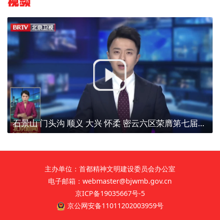
视频
石景山 门头沟 顺义 大兴 怀柔 密云六区荣膺第七届全国文明城区称号
主办单位：首都精神文明建设委员会办公室
电子邮箱：webmaster@bjwmb.gov.cn
京ICP备19035667号-5
京公网安备11011202003959号