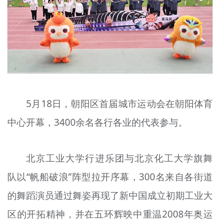
文明评论
北京宣传文化引导基金
宣传思想文化人才
专题
+
5月18日，朝阳区首届城市运动会在朝阳体育
资料库
中心开幕，3400余名各行各业的代表参与。
北京工业大学行进乐团与北京化工大学旗舞
队以“帆船破浪”
阵
型拉开序幕，300名来自各街道
的舞蹈演员通过舞姿再现了新中国成立初期工业大
区的开拓精神，并在五环辉映中重温2008年奥运