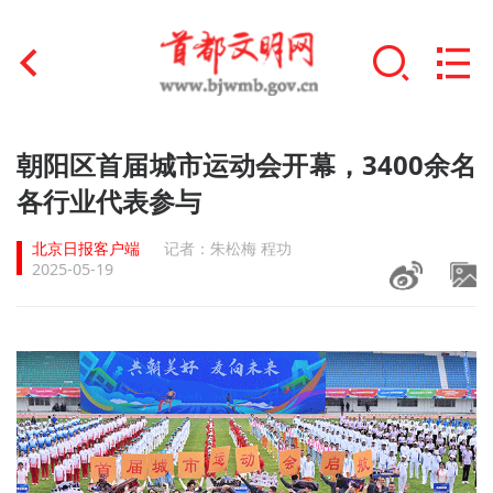
首页
朝阳区首届城市运动会开幕，3400余名
+
各行业代表参与
文明创建
北京日报客户端
记者：朱松梅 程功
文明实践
2025-05-19
+
文明培育
未成年人思想道德建设
+
榜样人物
身边好人