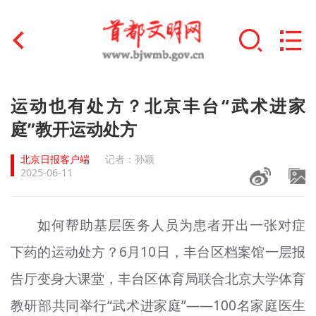
首页
运动也有处方？北京丰台“武术进家
+
庭”教开运动处方
文明创建
北京日报客户端
记者：孙颖
文明实践
2025-06-11
+
文明培育
如何帮助基层医务人员为患者开出一张对症
未成年人思想道德建设
下药的运动处方？6月10日，丰台区档案馆一层报
+
榜样人物
告厅变身大课堂，丰台区体育局联合北京大学体育
身边好人
教研部共同举行“武术进家庭”——100名家庭医生