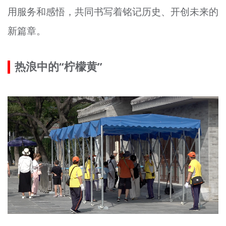
用服务和感悟，共同书写着铭记历史、开创未来的
文明评论
新篇章。
北京宣传文化引导基金
宣传思想文化人才
热浪中的“柠檬黄”
专题
+
资料库