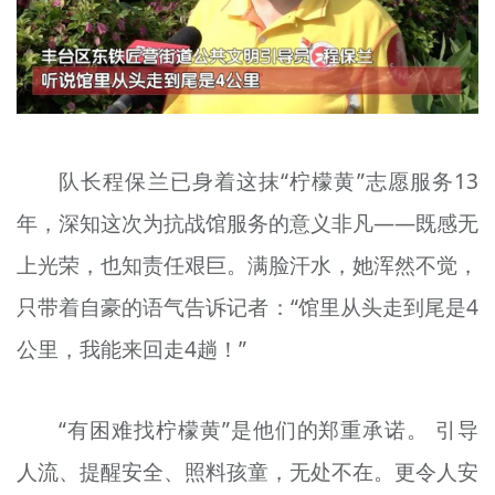
队长程保兰已身着这
抹
“柠檬黄”志愿服务13
年，深知这次为抗战馆服务的意义非凡——
既
感无
上光荣，也知责任艰巨。满脸汗水，她浑然不觉，
只带着自豪的语气告诉记者：“馆里从头走到尾是4
公里，我能来回走4趟！”
“有困难找柠檬黄”是他们的郑重承诺。 引导
人流、提醒安全、照料孩童，无处不在。更令人安