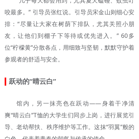
“几乎每天都会用到，尤其夏天磕碰、蚊虫叮
咬最多。” 引导员张红说。引导员宋金山
则
细心安
排：“尽量让大家在树荫下排队，尤其关照小朋
友，让他们到棚子下等待或优先进入。” 60多
位“柠檬黄”分散各点，用细致与坚韧，默默守护着
参观者的舒适与安全。
跃动的“
晴
云
白
”
馆内，另一抹亮色在跃动——身着干净清
爽“
晴
云
白
”T恤的大学生们同步上岗，进行展览引
导、老幼帮扶、秩序维护等工作。这
抹
“羽翼”般的
白色，代表着青春的朝气与传承的使命。