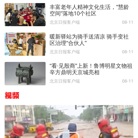
丰富老年人精神文化生活，“慧龄
空间”落地10个社区
北京日报客户端
08-11
暖新驿站为骑手送清凉 骑手变社
区治理“合伙人”
北京日报客户端
08-11
“看·见殷商”上新！鲁博明星文物祖
辛方鼎明天京城亮相
北京日报客户端
08-11
视频