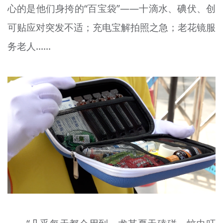
心的是他们身
挎
的“百宝袋”——十滴水、
碘伏
、创
可贴应对突发不适；充电宝
解
拍照之急；老花镜服
务老人......