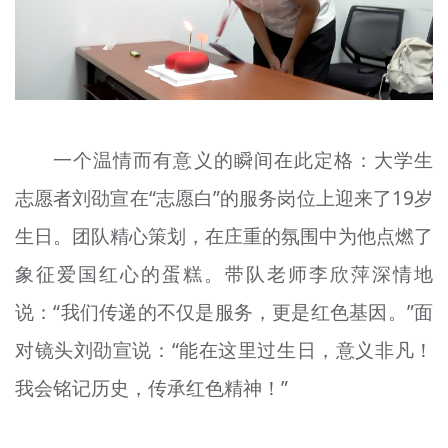
一个温情而有意义的瞬间在此定格：大学生
志愿者刘
劭宣
在“志愿
白
”的服务岗位上迎来了19岁
生日。团队精心策划，在庄重的氛围中为他点燃了
象征爱国红心的蛋糕。带队老师李欣
萍
深情地
说：“我们传递的不仅是服务，更是红色基因。”面
对镜头刘
劭宣
说：“能在这里过生日，意义非凡！
我会铭记历史，传承红色精神！”