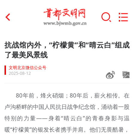
首页
抗战馆内外，“柠檬黄”和“晴云白”组成
+
了最美风景线
文明创建
文明北京微信公众号
文明实践
2025-08-12
+
文明培育
80年前，烽火硝烟；80年后，薪火相传。在
未成年人思想道德建设
卢沟桥畔的中国人民抗日战争纪念馆，涌动着一股
+
榜样人物
特别的力量——身着“
晴
云
白
”的青春身影与温
身边好人
暖“柠檬黄”的银发长者携手并肩。他们无畏酷暑，