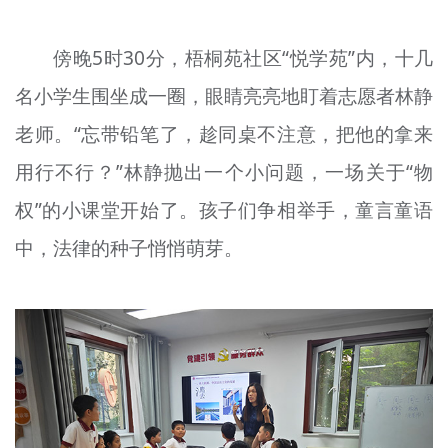
文明评论
傍晚5时30分，梧桐苑社区“悦学苑”内，十几
北京宣传文化引导基金
名小学生围坐成一圈，眼睛亮亮地盯着志愿者林静
宣传思想文化人才
老师。“忘带铅笔了，趁同桌不注意，把他的拿来
专题
用行不行？”林静抛出一个小问题，一场关于“物
+
权”的小课堂开始了。孩子们争相举手，童言童语
资料库
中，法律的种子悄悄萌芽。