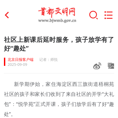
首页
社区上新课后延时服务，孩子放学有了
+
好“趣处”
文明创建
北京日报客户端
记者：师悦
文明实践
2025-09-09
+
文明培育
新学期伊始，家住海淀区西三旗街道梧桐苑
未成年人思想道德建设
社区的孩子和家长们收到了来自社区的开学“大礼
+
榜样人物
包”：“悦学苑”正式开课，孩子们放学后有了好“趣
身边好人
处”。